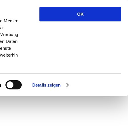
OK
le Medien
ir
, Werbung
ren Daten
ienste
weiterhin
g
Details zeigen