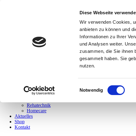
Haben Sie Fragen? Rufen Sie uns an!
Diese Webseite verwende
0 85 52 / 92 04 31
|
info@sanitaetshaus-zaglauer.de
Wir verwenden Cookies, um
anbieten zu können und di
Informationen zu Ihrer Ve
und Analysen weiter. Unse
zusammen, die Sie ihnen b
gesammelt haben. Sie gebe
nutzen.
Home
Über uns
Unsere Leistungen
Einwilligungsauswahl
Notwendig
Orthopädietechnik
Sanitätshaus
Rehatechnik
Homecare
Aktuelles
Shop
Kontakt