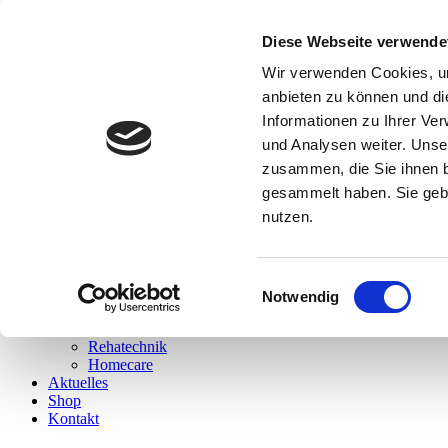
Haben Sie Fragen? Rufen Sie uns an!
Diese Webseite verwende
0 85 52 / 92 04 31
|
info@sanitaetshaus-zaglauer.de
Wir verwenden Cookies, um
anbieten zu können und di
Informationen zu Ihrer Ve
und Analysen weiter. Unse
zusammen, die Sie ihnen b
gesammelt haben. Sie gebe
nutzen.
Home
Über uns
Unsere Leistungen
Einwilligungsauswahl
Notwendig
Orthopädietechnik
Sanitätshaus
Rehatechnik
Homecare
Aktuelles
Shop
Kontakt