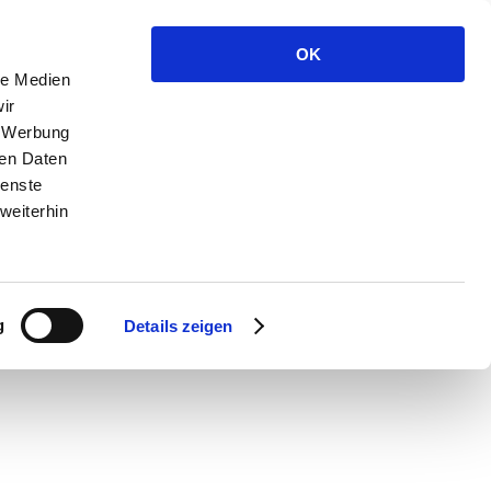
OK
le Medien
ir
, Werbung
ren Daten
ienste
weiterhin
g
Details zeigen